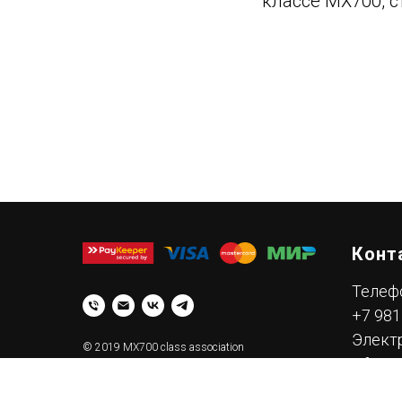
классе МХ700, с
Конт
Телеф
+7 981
Элект
© 2019 MX700 class association
info@m