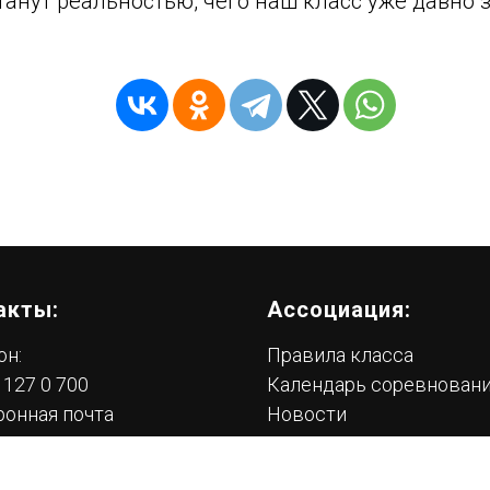
танут реальностью, чего наш класс уже давно 
акты:
Ассоциация:
он:
Правила класса
 127 0 700
Календарь соревнован
ронная почта
Новости
x700.ru
СМИ о нас