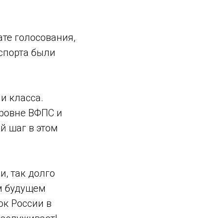
ате голосования,
спорта были
и класса.
уровне ВФПС и
й шаг в этом
и, так долго
м будущем
ок России в