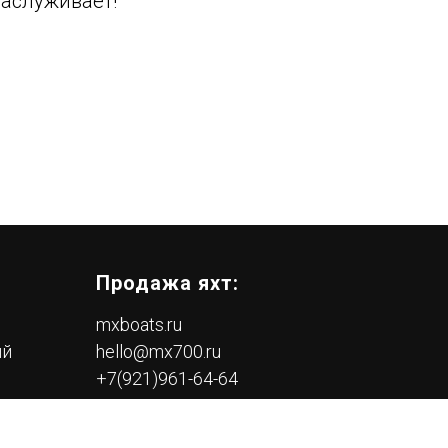
заслуживает!
Продажа яхт:
mxboats.ru
ий
hello@mx700.ru
+7(921)961-64-64